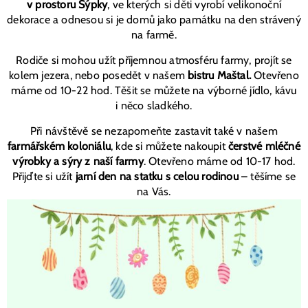
v prostoru Sýpky
, ve kterých si děti vyrobí velikonoční
dekorace a odnesou si je domů jako památku na den strávený
na farmě.
Rodiče si mohou užít příjemnou atmosféru farmy, projít se
kolem jezera, nebo posedět v našem
bistru Maštal.
Otevřeno
máme od 10-22 hod. Těšit se můžete na výborné jídlo, kávu
i něco sladkého.
Při návštěvě se nezapomeňte zastavit také v našem
farmářském koloniálu
, kde si můžete nakoupit
čerstvé mléčné
výrobky a sýry z naší farmy
. Otevřeno máme od 10-17 hod.
Přijďte si užít
jarní den na statku s celou rodinou
– těšíme se
na Vás.